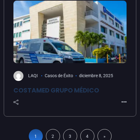
LAQI
Casos de Éxito
diciembre 8, 2025
COSTAMED GRUPO MÉDICO
1
2
3
4
»