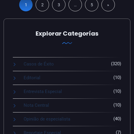
1
2
3
…
5
»
Explorar Categorías
(320)
Casos de Éxito
(10)
Editorial
(10)
Entrevista Especial
(10)
Nota Central
(40)
Opinião de especialista
(7)
Reportaje Especial