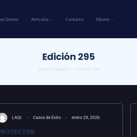
nes Somos
Artículos
Contacto
Idioma
Edición 295
Quality Magazine
Edición 295
LAQI
Casos de Éxito
enero 29, 2026
PROTECTOR