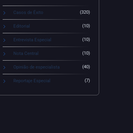
(320)
Casos de Éxito
(10)
Editorial
(10)
Entrevista Especial
(10)
Nota Central
(40)
Opinião de especialista
(7)
Reportaje Especial