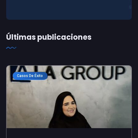
g
Últimas publicaciones
Casos De Éxito