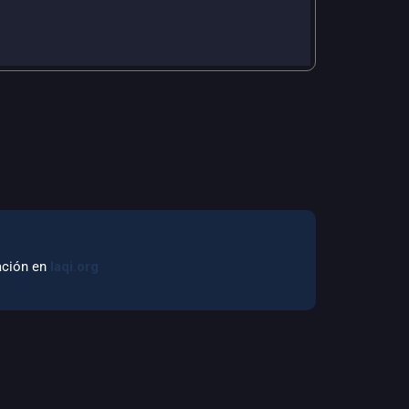
mación en
laqi.org