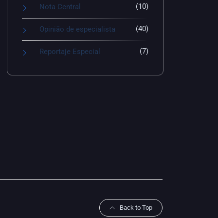
(10)
Nota Central
(40)
Opinião de especialista
(7)
Reportaje Especial
Back to Top