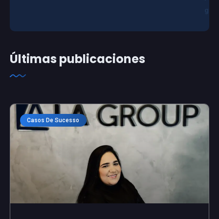
g
Últimas publicaciones
Casos De Sucesso