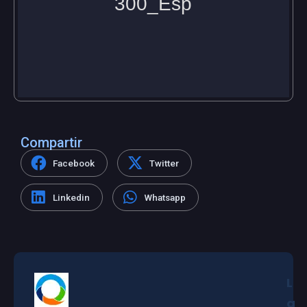
Compartir
Facebook
Twitter
Linkedin
Whatsapp
L
a