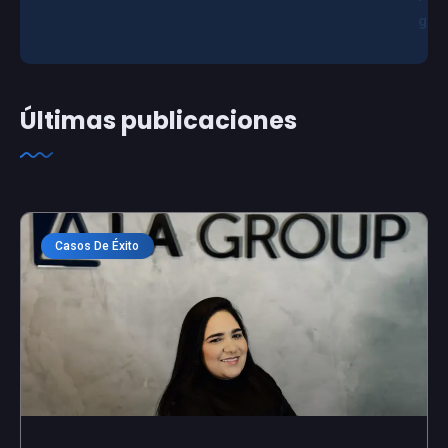
g
Últimas publicaciones
Casos De Éxito