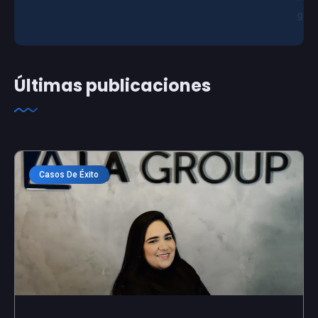
g
Últimas publicaciones
Casos De Éxito