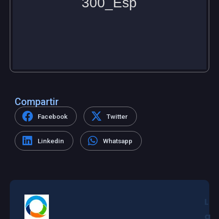
Compartir
Facebook
Twitter
Linkedin
Whatsapp
L
a