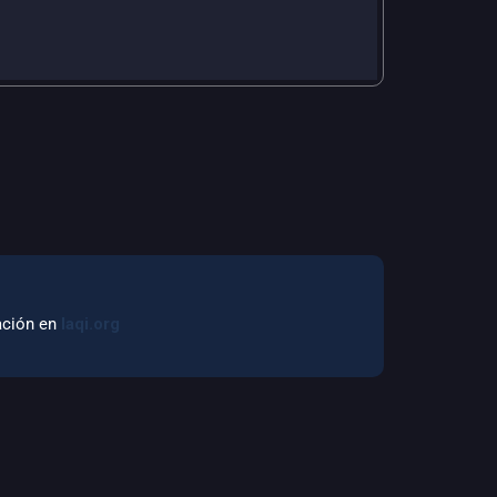
mación en
laqi.org