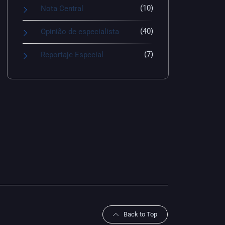
(10)
Nota Central
(40)
Opinião de especialista
(7)
Reportaje Especial
Back to Top