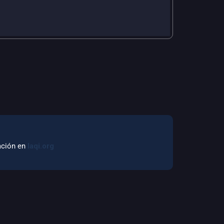
mación en
laqi.org