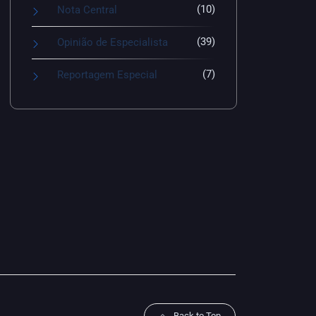
(10)
Nota Central
(39)
Opinião de Especialista
(7)
Reportagem Especial
Back to Top