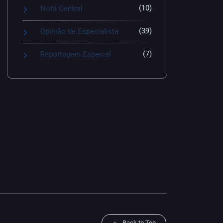
(10)
Nota Central
(39)
Opinião de Especialista
(7)
Reportagem Especial
Back to Top