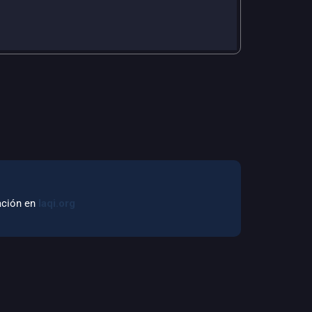
mación en
laqi.org