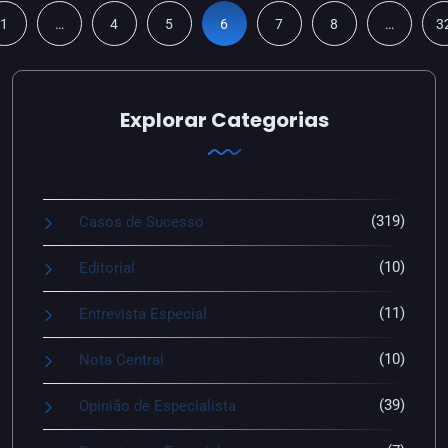
1
…
4
5
6
7
8
…
3
Explorar Categorias
(319)
Casos de Sucesso
(10)
Editorial
(11)
Entrevista Especial
(10)
Nota Central
(39)
Opinião de Especialista