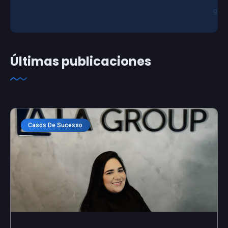
g
Últimas publicaciones
Casos De Sucesso