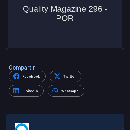
Compartir
Facebook
Twitter
Linkedin
Whatsapp
L