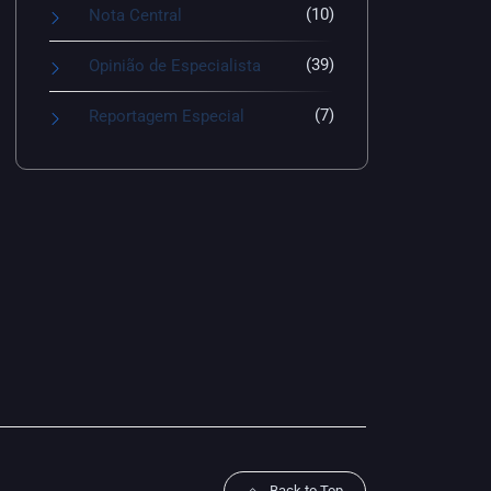
(10)
Nota Central
(39)
Opinião de Especialista
(7)
Reportagem Especial
Back to Top