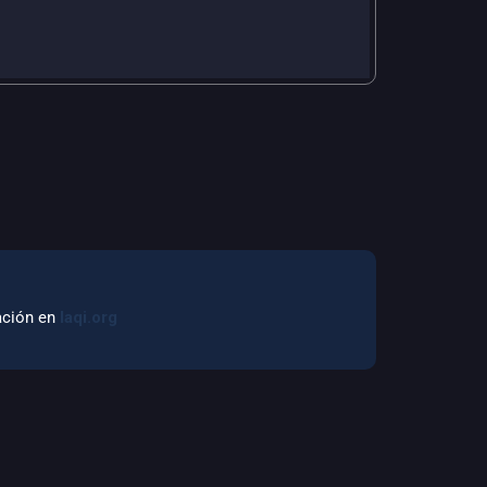
mación en
laqi.org