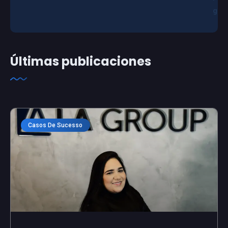
g
Últimas publicaciones
Casos De Sucesso