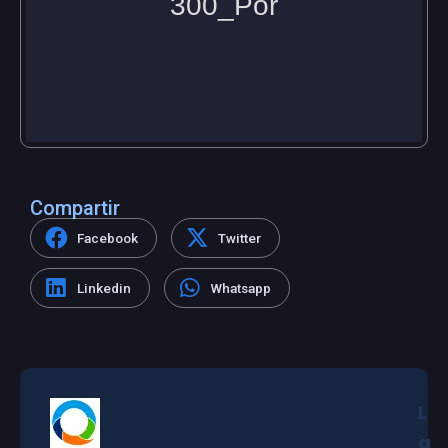
Compartir
Facebook
Twitter
Linkedin
Whatsapp
L
a