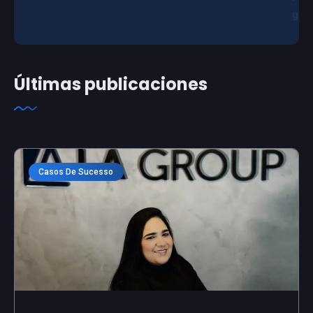
g
Últimas publicaciones
Casos De Sucesso