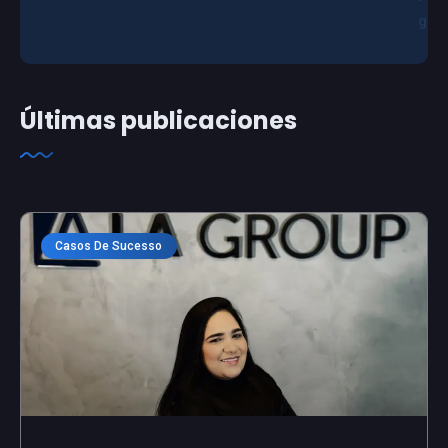
g
Últimas publicaciones
Casos De Sucesso