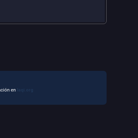
mación en
laqi.org