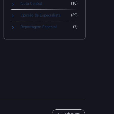
(10)
Nota Central
(39)
Opinião de Especialista
(7)
Reportagem Especial
Back to Top