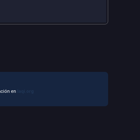
mación en
laqi.org