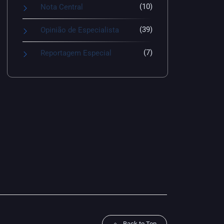
(10)
Nota Central
(39)
Opinião de Especialista
(7)
Reportagem Especial
Back to Top