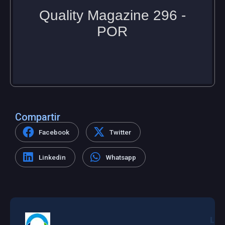
Compartir
Facebook
Twitter
Linkedin
Whatsapp
L