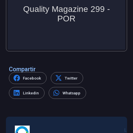
Compartir
Facebook
Twitter
Linkedin
Whatsapp
L