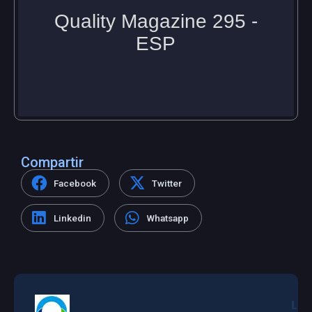
Compartir
Facebook
Twitter
Linkedin
Whatsapp
L