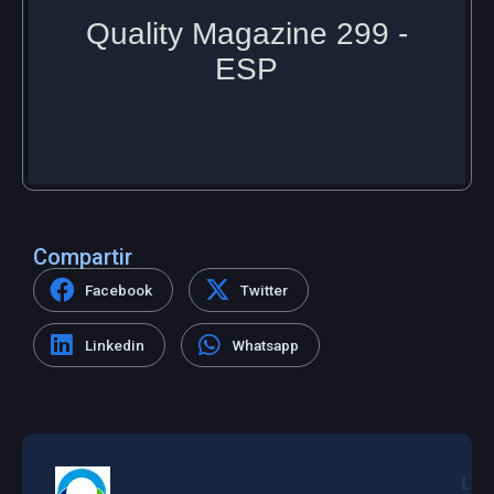
Compartir
Facebook
Twitter
Linkedin
Whatsapp
L