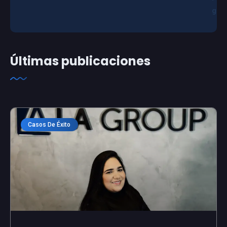
g
Últimas publicaciones
Casos De Éxito