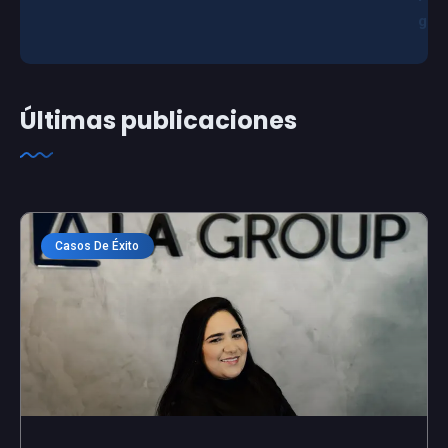
g
Últimas publicaciones
Casos De Éxito