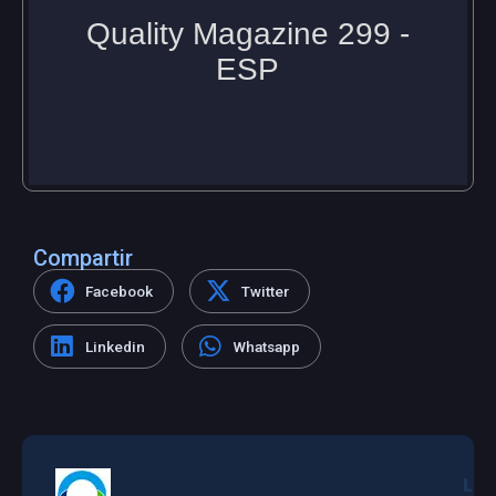
Compartir
Facebook
Twitter
Linkedin
Whatsapp
L