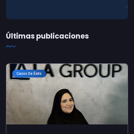
g
Últimas publicaciones
Casos De Éxito