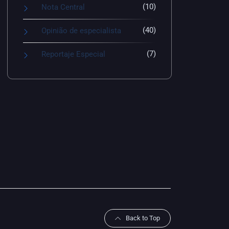
(10)
Nota Central
(40)
Opinião de especialista
(7)
Reportaje Especial
Back to Top