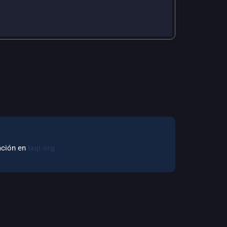
mación en
laqi.org