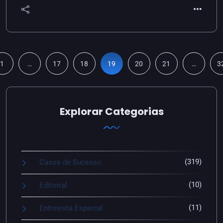
1
…
17
18
19
20
21
…
3
Explorar Categorias
(319)
Casos de Sucesso
(10)
Editorial
(11)
Entrevista Especial