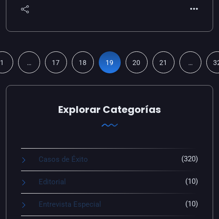
1
…
17
18
19
20
21
…
3
Explorar Categorías
(320)
Casos de Éxito
(10)
Editorial
(10)
Entrevista Especial