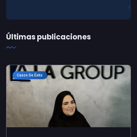
g
Últimas publicaciones
Casos De Éxito