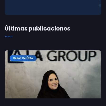
g
Últimas publicaciones
Casos De Éxito