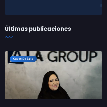
g
Últimas publicaciones
Casos De Éxito