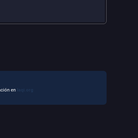
mación en
laqi.org