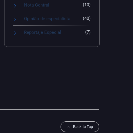
(10)
Nota Central
(40)
Opinião de especialista
(7)
Reportaje Especial
Back to Top