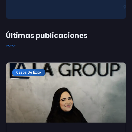
g
Últimas publicaciones
Casos De Éxito