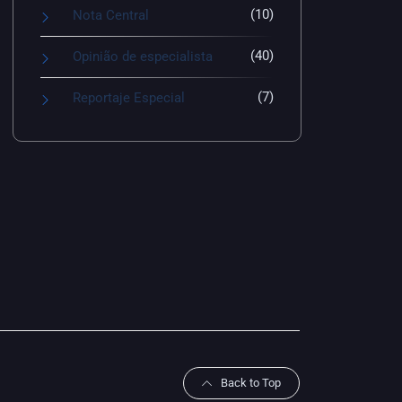
(10)
Nota Central
(40)
Opinião de especialista
(7)
Reportaje Especial
Back to Top