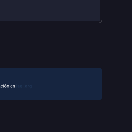
mación en
laqi.org